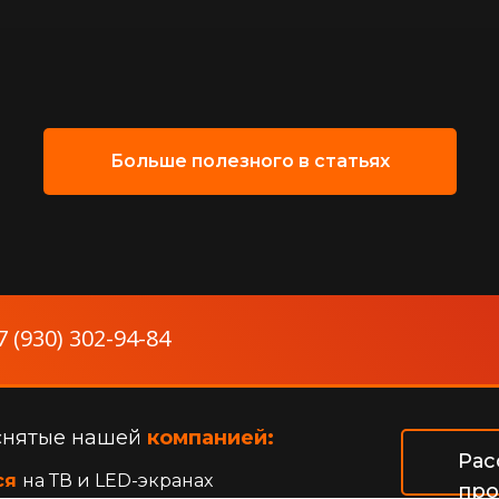
Больше полезного в статьях
7 (930) 302-94-84
снятые нашей
компанией:
Рас
ся
на ТВ и LED-экранах
про