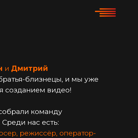
н
и
Дмитрий
братья-близнецы, и мы уже
ся созданием видео!
 собрали команду
Среди нас есть:
юсер,
режиссёр, оператор-