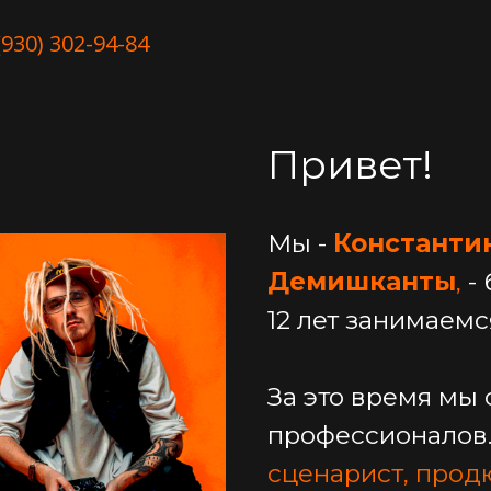
(930) 302-94-84
Привет!
Мы -
Константи
Демишканты
,
- 
12 лет занимаем
За это время мы
профессионалов. 
сценарист,
прод