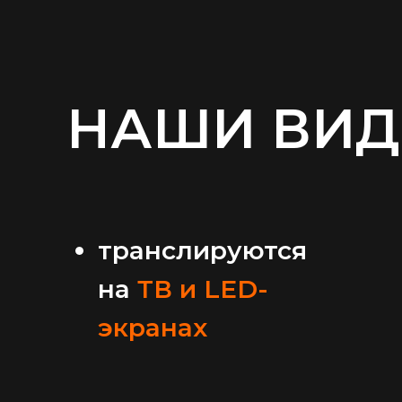
НАШИ ВИД
транслируются
на
ТВ и LED-
экранах