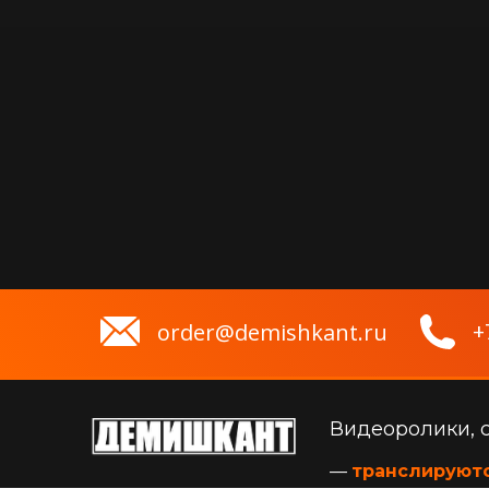
+
order@demishkant.ru
Видеоролики, 
—
транслируют